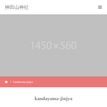
神田山神社
kandayama-jinjya
kandayama-jinjya